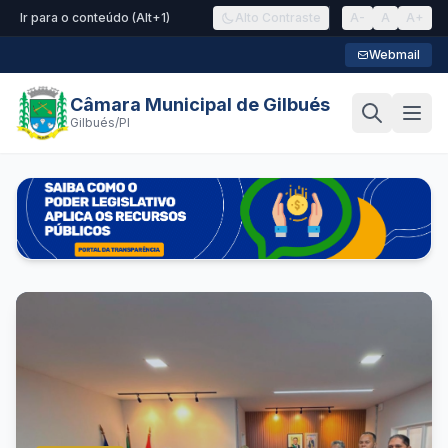
Ir para o conteúdo (Alt+1)
Alto Contraste
A-
A
A+
Webmail
Câmara Municipal de Gilbués
Gilbués/PI
Câmara Municipal de Gilbués de Gilbués/PI