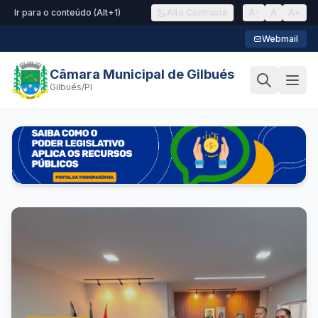
Ir para o conteúdo (Alt+1)
Alto Contraste
A-
A
A+
Webmail
Câmara Municipal de Gilbués
Gilbués/PI
Câmara Municipal de Gilbués de Gilbués/PI