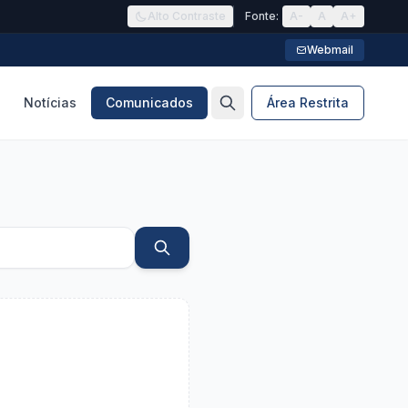
Alto Contraste
Fonte:
A-
A
A+
Webmail
Notícias
Comunicados
Área Restrita